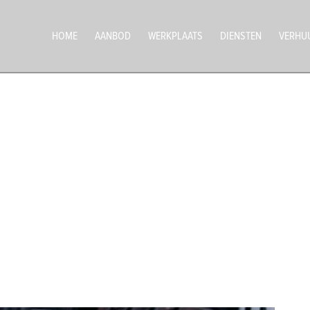
HOME
AANBOD
WERKPLAATS
DIENSTEN
VERHU
oudt. Ze zorgen er namelijk voor dat u veilig op uw
 juiste onderhoud te geven. Zo rijdt u niet alleen
oop geld.