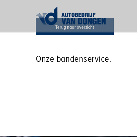
Terug naar overzicht
Onze bandenservice.
Het is van belang dat u uw banden in topconditie h
bestemming aankomt. Dit doet u door uw banden het
comfortabeler en veiliger, maar bespaart u ook een h