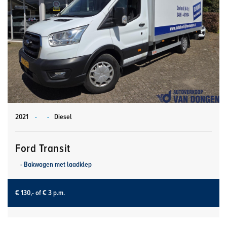
2021
-
-
Diesel
Ford Transit
- Bakwagen met laadklep
€ 130,-
of € 3 p.m.