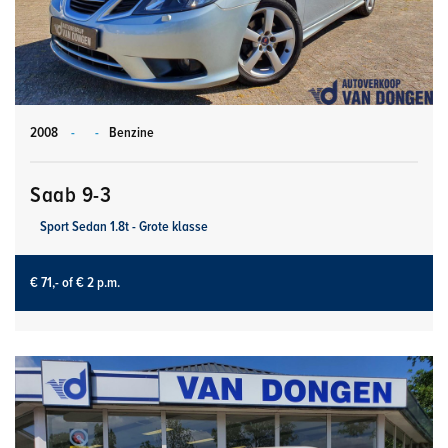
2008
-
-
Benzine
Saab 9-3
Sport Sedan 1.8t - Grote klasse
€ 71,-
of € 2 p.m.