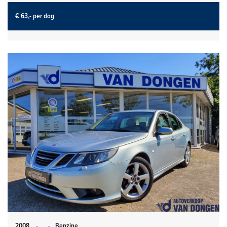
€ 63,- per dag
2008
-
-
Benzine