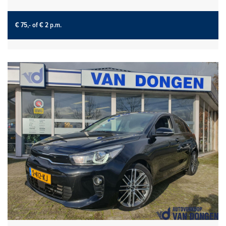
€ 75,-
of € 2 p.m.