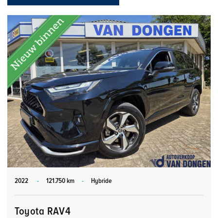
2022
-
121.750 km
-
Hybride
Toyota RAV4